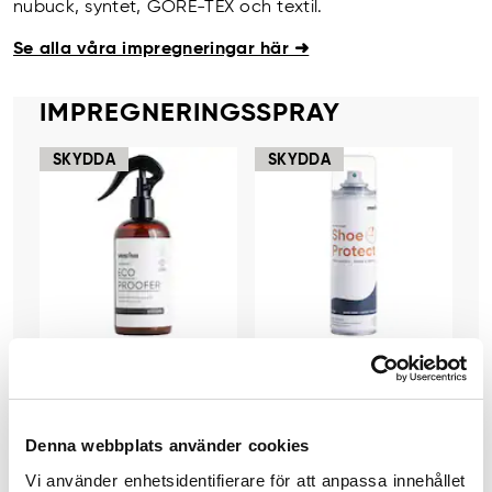
nubuck, syntet, GORE-TEX och textil.
Se alla våra impregneringar här ➜
IMPREGNERINGSSPRAY
SKYDDA
SKYDDA
ECO PROOFER
SHOE
PROTECT
IMPREGNERING FÖR SKOR OCH KLÄDER
Effektiv
impregnering för
IMPREGNERINGSSPRAY
Snabbtorkande
Pris
:
199 kr
alla material.
effektiv
Denna webbplats använder cookies
199 kr
Pris
:
129 kr
impregneringgsp
129 kr
ray.
Vi använder enhetsidentifierare för att anpassa innehållet