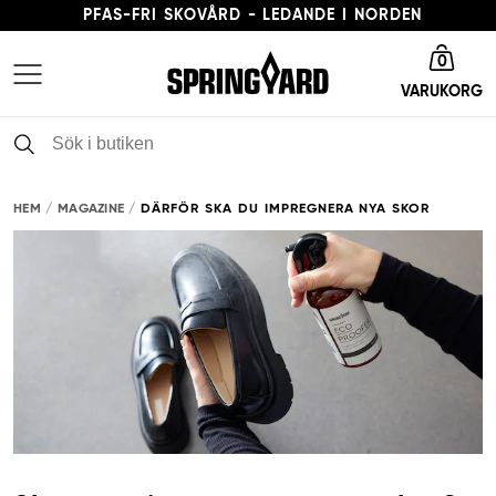
PFAS-FRI SKOVÅRD - LEDANDE I NORDEN
Gå till startsida
LEVERANSTID 3-5 ARBETSDAGAR
0
VARUKORG
FRI FRAKT FRÅN 379 KR
PFAS-FRI SKOVÅRD - LEDANDE I NORDEN
HEM
MAGAZINE
DÄRFÖR SKA DU IMPREGNERA NYA SKOR