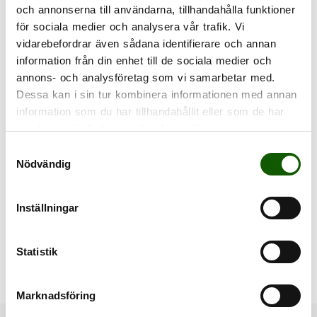
och annonserna till användarna, tillhandahålla funktioner
för sociala medier och analysera vår trafik. Vi
vidarebefordrar även sådana identifierare och annan
information från din enhet till de sociala medier och
Prenumerera
annons- och analysföretag som vi samarbetar med.
Dessa kan i sin tur kombinera informationen med annan
Registrera dig till vårt nyhetsbrev och ta del av de
information som du har tillhandahållit eller som de har
senaste nyheterna och exklusiva erbjudanden.
samlat in när du har använt deras tjänster.
S
Nödvändig
a
Jag godkänner
villkoren
.
m
t
Inställningar
Prenumerera
y
c
k
Statistik
e
s
Marknadsföring
v