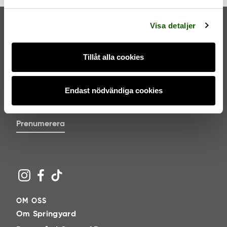
a
l
Visa detaljer
Tillåt alla cookies
NYHETSBREV
Endast nödvändiga cookies
Jag godkänner
villkoren
.
Prenumerera
OM OSS
Om Springyard