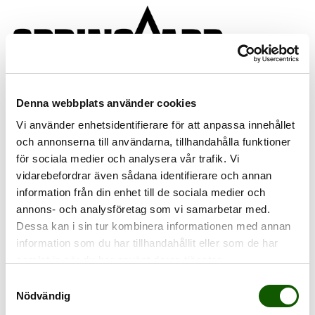
Denna webbplats använder cookies
Ångra ditt köp
Vi använder enhetsidentifierare för att anpassa innehållet
och annonserna till användarna, tillhandahålla funktioner
Ångrar du hela eller delar av ditt köp? Fyll i ordernumret och e-
för sociala medier och analysera vår trafik. Vi
postadressen du använde för att genomföra köpet nedan. Du
vidarebefordrar även sådana identifierare och annan
kommer sedan att få en bekräftelse på att du ångrat ditt köp till
denna e-postadress.
information från din enhet till de sociala medier och
annons- och analysföretag som vi samarbetar med.
Vi återkommer till dig inom kort med vidare instruktioner angående
returprocessen.
Dessa kan i sin tur kombinera informationen med annan
information som du har tillhandahållit eller som de har
Ordernummer:
samlat in när du har använt deras tjänster.
E-post:
Samtyckesval
Nödvändig
Om du inte vet ditt ordernummer eller vilken e-postadress du