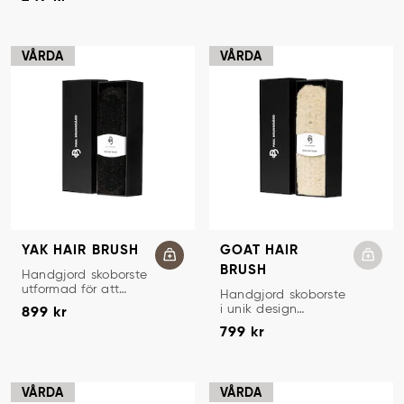
handtag tillverkat
slätläder.
av massiv valnöt.
VÅRDA
VÅRDA
YAK HAIR BRUSH
GOAT HAIR
BRUSH
POLERINGSBORSTE
Handgjord skoborste
utformad för att
POLERINGSBORSTE
Handgjord skoborste
Pris
:
899 kr
återfå exceptionell
i unik design
899 kr
glans och användas
Pris
:
799 kr
utformad för att
799 kr
vid polering av
återfå hög glans
slätläder.
och användas vid
polering av
slätläder.
VÅRDA
VÅRDA