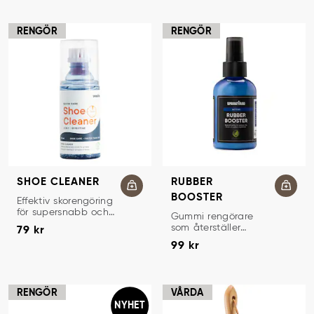
RENGÖR
RENGÖR
SHOE CLEANER
RUBBER
BOOSTER
RENGÖRINGSGEL
Effektiv skorengöring
för supersnabb och
GUMMIRENGÖRARE
Gummi rengörare
Pris
:
79 kr
enkel rengöring.
som återställer
79 kr
Pris
:
99 kr
gummits lyster och
99 kr
förlänger
livslängden på dina
gummistövlar.
RENGÖR
VÅRDA
NYHET