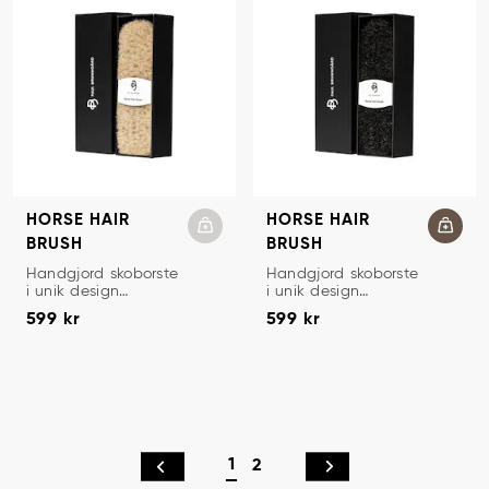
HORSE HAIR
HORSE HAIR
BRUSH
BRUSH
SKOBORSTE
SKOBORSTE
Handgjord skoborste
Handgjord skoborste
i unik design
i unik design
Pris
:
599 kr
Pris
:
599 kr
utformad för att
utformad för att
599 kr
599 kr
avlägsna överflödigt
avlägsna överflödigt
skovax och skokräm,
skovax och skokräm,
samt ge glans på
samt ge glans på
slätläder.
slätläder.
1
2