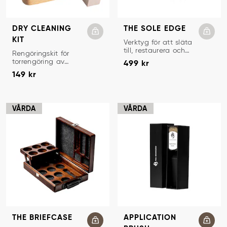
DRY CLEANING
THE SOLE EDGE
KIT
SULKANTSVERKTYG
Verktyg för att släta
till, restaurera och
TORRENGÖRINGSKIT
Rengöringskit för
Pris
:
499 kr
polera sulkanten på
torrengöring av
499 kr
läderskor.
Pris
:
149 kr
mocka, nubuck,
149 kr
textil.
VÅRDA
VÅRDA
THE BRIEFCASE
APPLICATION