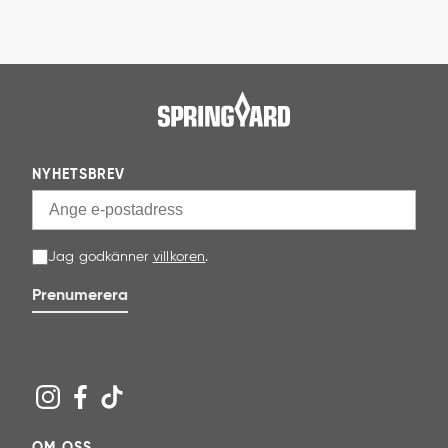
NYHETSBREV
Jag godkänner
villkoren
.
Prenumerera
OM OSS