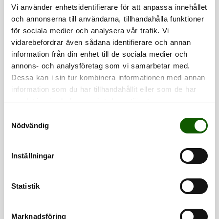
Vi använder enhetsidentifierare för att anpassa innehållet
VÅRDA
RENGÖR
och annonserna till användarna, tillhandahålla funktioner
för sociala medier och analysera vår trafik. Vi
vidarebefordrar även sådana identifierare och annan
information från din enhet till de sociala medier och
annons- och analysföretag som vi samarbetar med.
Dessa kan i sin tur kombinera informationen med annan
information som du har tillhandahållit eller som de har
samlat in när du har använt deras tjänster.
APPLIER BRUSH
SHOE WIPES
S
Nödvändig
SKOBORSTE
RENGÖRINGSDUKAR
Skoborste med
Rengöringsservetter
a
påstrykare och
för snabb rengöring
m
Pris
:
79 kr
Pris
:
79 kr
trähandtag.
av skor.
79 kr
79 kr
t
Inställningar
y
c
RENGÖR
VÅRDA
k
Statistik
NYHET
e
s
Marknadsföring