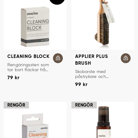
CLEANING BLOCK
APPLIER PLUS
BRUSH
RENGÖRINGSSTEN
Rengöringssten som
tar bort fläckar från
SKOBORSTE
Skoborste med
Pris
:
79 kr
mocka och nubuck.
påstrykare och
79 kr
Pris
:
99 kr
trähandtag.
99 kr
RENGÖR
RENGÖR