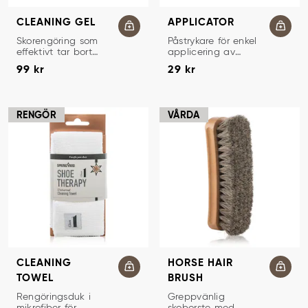
CLEANING GEL
APPLICATOR
SKORENGÖRING
PÅSTRYKARE
Skorengöring som
Påstrykare för enkel
effektivt tar bort
applicering av
Pris
:
99 kr
Pris
:
29 kr
kraftig ingrodd
skovårdsprodukter.
99 kr
29 kr
smuts.
RENGÖR
VÅRDA
CLEANING
HORSE HAIR
TOWEL
BRUSH
RENGÖRINGSDUK
SKOBORSTE
Rengöringsduk i
Greppvänlig
mikrofiber för
skoborste med