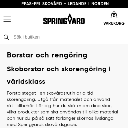
PFAS-FRI SKOVÅRD - LEDANDE I NORDEN
Gå till startsida
LEVERANSTID 3-5 ARBETSDAGAR
0
VARUKORG
FRI FRAKT FRÅN 379 KR
PFAS-FRI SKOVÅRD - LEDANDE I NORDEN
Borstar och rengöring
Skoborstar och skorengöring i
världsklass
Första steget i en skovårdsrutin är alltid
skorengöring. Utgå från materialet och använd
rätt tillbehör. Lär dig hur du sköter om dina skor,
vilka produkter som ska användas till olika material
och hur du på så sätt förlänger skornas livslängd
med Springyards skovårdsguide.