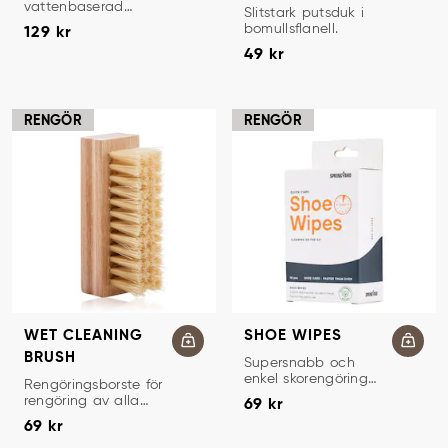
vattenbaserad
PUTSDUK
Slitstark putsduk i
Pris
:
129 kr
skumrengöring.
bomullsflanell.
129 kr
Pris
:
49 kr
49 kr
RENGÖR
RENGÖR
WET CLEANING
SHOE WIPES
BRUSH
RENGÖRINGSDUKAR
Supersnabb och
enkel skorengöring
RENGÖRINGSBORSTE
Rengöringsborste för
Pris
:
69 kr
på språng.
rengöring av alla
69 kr
Pris
:
69 kr
typer av skor.
69 kr