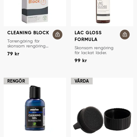
CLEANING BLOCK
LAC GLOSS
FORMULA
RENGÖRINGSSTEN
Torrengöring för
skonsam rengöring
RENGÖRINGSLOTION
Skonsam rengöring
Pris
:
79 kr
av mocka, nubuck
för lackat läder.
79 kr
och textil.
Pris
:
99 kr
99 kr
RENGÖR
VÅRDA