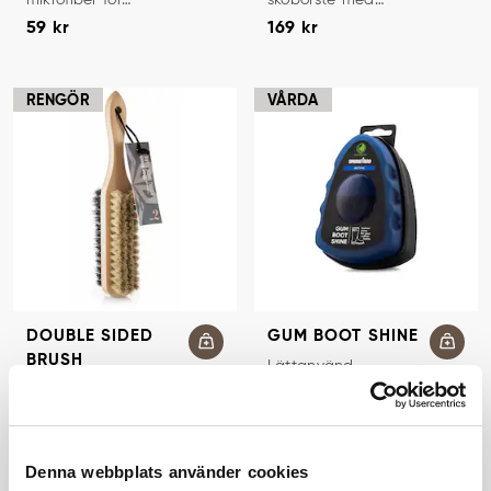
Pris
:
59 kr
Pris
:
169 kr
fuktning och
ljusgrå eller mörkgrå
59 kr
169 kr
avtorkning.
borst.
RENGÖR
VÅRDA
DOUBLE SIDED
GUM BOOT SHINE
BRUSH
GUMMIRENGÖRARE
Lättanvänd
polersvamp som ger
SKOBORSTE
Dubbelsidig
Pris
:
69 kr
glans till
skoborste med
69 kr
gummistövlarna.
Pris
:
89 kr
trähandtag.
89 kr
Denna webbplats använder cookies