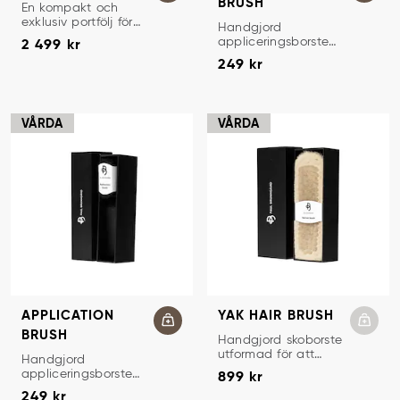
BRUSH
SKOLÅDA
En kompakt och
exklusiv portfölj för
APPLICERINGSBORSTE
Handgjord
Pris
:
2 499 kr
att förvara och ta
appliceringsborste
2 499 kr
med skovård till
Pris
:
249 kr
med ergonomiskt
249 kr
sociala
handtag tillverkat
sammanhang.
av massiv valnöt.
VÅRDA
VÅRDA
APPLICATION
YAK HAIR BRUSH
BRUSH
POLERINGSBORSTE
Handgjord skoborste
utformad för att
APPLICERINGSBORSTE
Handgjord
Pris
:
899 kr
återfå exceptionell
appliceringsborste
899 kr
glans och användas
Pris
:
249 kr
med ergonomiskt
249 kr
vid polering av