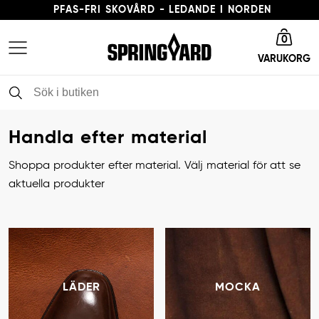
PFAS-FRI SKOVÅRD - LEDANDE I NORDEN
Gå till startsida
LEVERANSTID 3-5 ARBETSDAGAR
0
VARUKORG
FRI FRAKT FRÅN 379 KR
PFAS-FRI SKOVÅRD - LEDANDE I NORDEN
Handla efter material
Shoppa produkter efter material. Välj material för att se
aktuella produkter
LÄDER
MOCKA