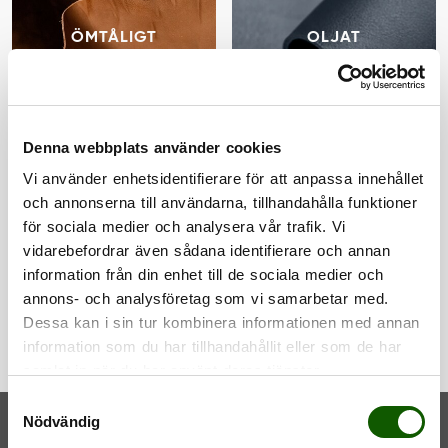
ÖMTÅLIGT
OLJAT
LÄDER
LÄDER
Denna webbplats använder cookies
Vi använder enhetsidentifierare för att anpassa innehållet
och annonserna till användarna, tillhandahålla funktioner
OLJAD
ALLA
för sociala medier och analysera vår trafik. Vi
vidarebefordrar även sådana identifierare och annan
NUBUCK
MATERIAL
information från din enhet till de sociala medier och
annons- och analysföretag som vi samarbetar med.
Dessa kan i sin tur kombinera informationen med annan
information som du har tillhandahållit eller som de har
samlat in när du har använt deras tjänster.
S
Nödvändig
a