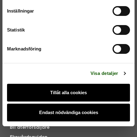
m
t
Inställningar
y
NYHETSBREV
c
k
Statistik
e
Jag godkänner
villkoren
.
s
Marknadsföring
v
Prenumerera
a
l
Visa detaljer
Tillåt alla cookies
OM OSS
Om Springyard
Endast nödvändiga cookies
Brunngård Group AB
Bli återförsäljare