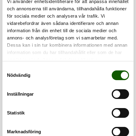
Vi använder enhetsidentifierare för att anpassa innehållet
FINNS I FLERA FÄRGER
FINNS I FLERA FÄRGER
och annonserna till användarna, tillhandahålla funktioner
för sociala medier och analysera vår trafik. Vi
vidarebefordrar även sådana identifierare och annan
information från din enhet till de sociala medier och
annons- och analysföretag som vi samarbetar med.
Dessa kan i sin tur kombinera informationen med annan
information som du har tillhandahållit eller som de har
samlat in när du har använt deras tjänster.
S
FLAT 7.0 -
OVAL 7.0 -
Nödvändig
a
BROWN
MARINE
m
SKOSNÖREN
SKOSNÖREN
Platta skosnören.
Ovala skosnören i
t
Passar både
nylon till sport- och
Inställningar
Pris
:
49 kr
Pris
:
49 kr
sneakers och
löparskor.
y
49 kr
49 kr
sportskor.
c
k
Statistik
FINNS I FLERA FÄRGER
FINNS I FLERA FÄRGER
e
s
Marknadsföring
v