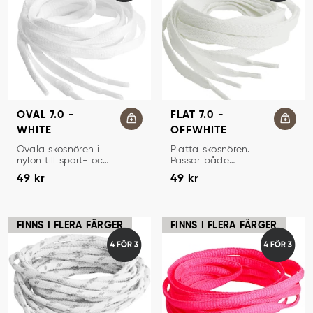
OVAL 7.0 -
FLAT 7.0 -
WHITE
OFFWHITE
SKOSNÖREN
SKOSNÖREN
Ovala skosnören i
Platta skosnören.
nylon till sport- och
Passar både
Pris
:
49 kr
Pris
:
49 kr
löparskor.
sneakers och
49 kr
49 kr
sportskor.
FINNS I FLERA FÄRGER
FINNS I FLERA FÄRGER