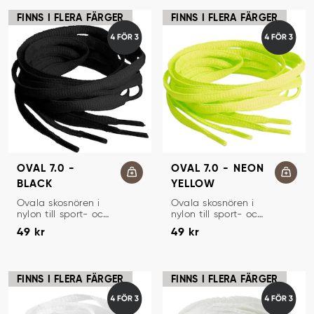
FINNS I FLERA FÄRGER
FINNS I FLERA FÄRGER
OVAL 7.0 -
OVAL 7.0 - NEON
BLACK
YELLOW
SKOSNÖREN
SKOSNÖREN
Ovala skosnören i
Ovala skosnören i
nylon till sport- och
nylon till sport- och
Pris
:
49 kr
Pris
:
49 kr
löparskor.
löparskor.
49 kr
49 kr
FINNS I FLERA FÄRGER
FINNS I FLERA FÄRGER