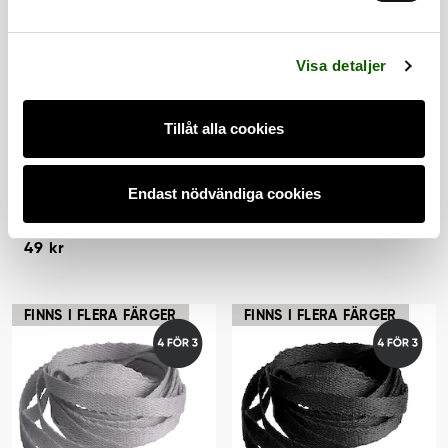
a
l
Visa detaljer
Tillåt alla cookies
FLAT 7.0 -
FLAT 7.0 - SAND
NEON/ORANGE
SKOSNÖREN
Platta skosnören.
Endast nödvändiga cookies
Passar både
SKOSNÖREN
Platta skosnören.
Pris
:
49 kr
sneakers och
Passar både
49 kr
sportskor.
Pris
:
49 kr
sneakers och
49 kr
sportskor.
FINNS I FLERA FÄRGER
FINNS I FLERA FÄRGER