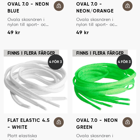
OVAL 7.0 - NEON
OVAL 7.0 -
BLUE
NEON/ORANGE
SKOSNÖREN
SKOSNÖREN
Ovala skosnören i
Ovala skosnören i
nylon till sport- och
nylon till sport- och
Pris
:
49 kr
Pris
:
49 kr
löparskor.
löparskor.
49 kr
49 kr
FINNS I FLERA FÄRGER
FINNS I FLERA FÄRGER
FLAT ELASTIC 4.5
OVAL 7.0 - NEON
- WHITE
GREEN
SKOSNÖREN
SKOSNÖREN
Platt elastiska
Ovala skosnören i