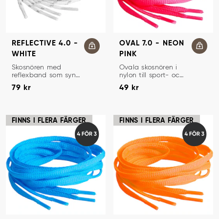
REFLECTIVE 4.0 -
OVAL 7.0 - NEON
WHITE
PINK
SKOSNÖREN
SKOSNÖREN
Skosnören med
Ovala skosnören i
reflexband som syns
nylon till sport- och
Pris
:
79 kr
Pris
:
49 kr
bra i mörkret.
löparskor.
79 kr
49 kr
FINNS I FLERA FÄRGER
FINNS I FLERA FÄRGER