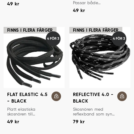
Pris
:
49 kr
sneakers och
Passar både
49 kr
sportskor.
Pris
:
49 kr
sneakers och
49 kr
sportskor.
FINNS I FLERA FÄRGER
FINNS I FLERA FÄRGER
FLAT ELASTIC 4.5
REFLECTIVE 4.0 -
- BLACK
BLACK
SKOSNÖREN
SKOSNÖREN
Platt elastiska
Skosnören med
skosnören till
reflexband som syns
Pris
:
49 kr
Pris
:
79 kr
löparskor och
bra i mörkret.
49 kr
79 kr
sneakers.