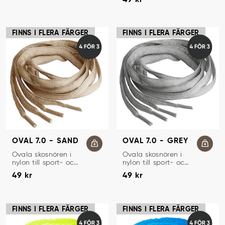
FINNS I FLERA FÄRGER
FINNS I FLERA FÄRGER
OVAL 7.0 - SAND
OVAL 7.0 - GREY
SKOSNÖREN
SKOSNÖREN
Ovala skosnören i
Ovala skosnören i
nylon till sport- och
nylon till sport- och
Pris
:
49 kr
Pris
:
49 kr
löparskor.
löparskor.
49 kr
49 kr
FINNS I FLERA FÄRGER
FINNS I FLERA FÄRGER