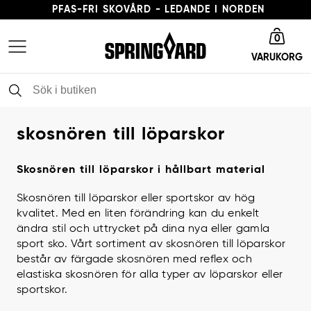
LEVERANSTID 3-5 ARBETSDAGAR
Gå till startsida
FRI FRAKT FRÅN 379 KR
0
VARUKORG
PFAS-FRI SKOVÅRD - LEDANDE I NORDEN
skosnören till löparskor
Skosnören till löparskor i hållbart material
Skosnören till löparskor eller sportskor av hög
kvalitet. Med en liten förändring kan du enkelt
ändra stil och uttrycket på dina nya eller gamla
sport sko. Vårt sortiment av skosnören till löparskor
består av färgade skosnören med reflex och
elastiska skosnören för alla typer av löparskor eller
sportskor.