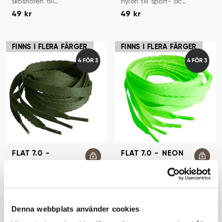
skosnören till
nylon till sport- och
Pris
:
49 kr
Pris
:
49 kr
löparskor och
löparskor.
49 kr
49 kr
sneakers.
FINNS I FLERA FÄRGER
FINNS I FLERA FÄRGER
FLAT 7.0 -
FLAT 7.0 - NEON
MILITARY GREEN
GREEN
SKOSNÖREN
SKOSNÖREN
Platta skosnören.
Platta skosnören.
Passar både
Passar både
Pris
:
49 kr
Pris
:
49 kr
sneakers och
sneakers och
49 kr
49 kr
sportskor.
sportskor.
Denna webbplats använder cookies