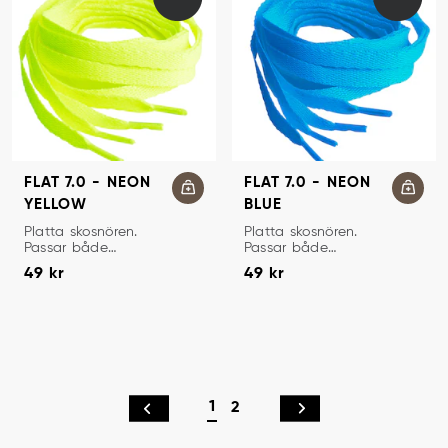
FLAT 7.0 - NEON
FLAT 7.0 - NEON
YELLOW
BLUE
SKOSNÖREN
SKOSNÖREN
Platta skosnören.
Platta skosnören.
Passar både
Passar både
Pris
:
49 kr
Pris
:
49 kr
sneakers och
sneakers och
49 kr
49 kr
sportskor.
sportskor.
1
2