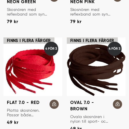
NEON GREEN
NEON PINK
SKOSNÖREN
SKOSNÖREN
Skosnören med
Skosnören med
reflexband som syns
reflexband som syns
Pris
:
79 kr
Pris
:
79 kr
bra i mörkret.
bra i mörkret.
79 kr
79 kr
FINNS I FLERA FÄRGER
FINNS I FLERA FÄRGER
FLAT 7.0 - RED
OVAL 7.0 -
BROWN
SKOSNÖREN
Platta skosnören.
Passar både
SKOSNÖREN
Ovala skosnören i
Pris
:
49 kr
sneakers och
nylon till sport- och
49 kr
sportskor.
Pris
:
49 kr
löparskor.
49 kr