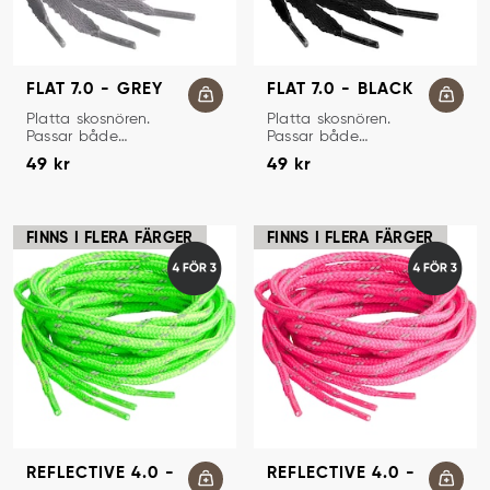
FLAT 7.0 - GREY
FLAT 7.0 - BLACK
SKOSNÖREN
SKOSNÖREN
Platta skosnören.
Platta skosnören.
Passar både
Passar både
Pris
:
49 kr
Pris
:
49 kr
sneakers och
sneakers och
49 kr
49 kr
sportskor.
sportskor.
FINNS I FLERA FÄRGER
FINNS I FLERA FÄRGER
REFLECTIVE 4.0 -
REFLECTIVE 4.0 -