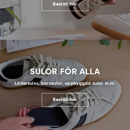
Beställ här
SULOR FÖR ALLA
Lädersulor, barnsulor, uppbyggda sulor m.m.
Beställ här