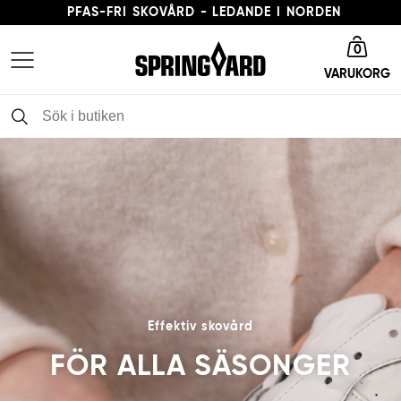
PFAS-FRI SKOVÅRD - LEDANDE I NORDEN
Gå till startsida
LEVERANSTID 3-5 ARBETSDAGAR
0
VARUKORG
FRI FRAKT FRÅN 379 KR
PFAS-FRI SKOVÅRD - LEDANDE I NORDEN
Effektiv skovård
FÖR ALLA SÄSONGER