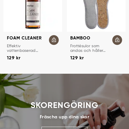
FOAM CLEANER
BAMBOO
SKUMRENGÖRING
HYGIENSULOR
Effektiv
Frottésulor som
vattenbaserad
andas och håller
Pris
:
129 kr
Pris
:
129 kr
skumrengöring.
fötterna torra och
129 kr
129 kr
fräscha.
SKORENGÖRING
Fräscha upp dina skor