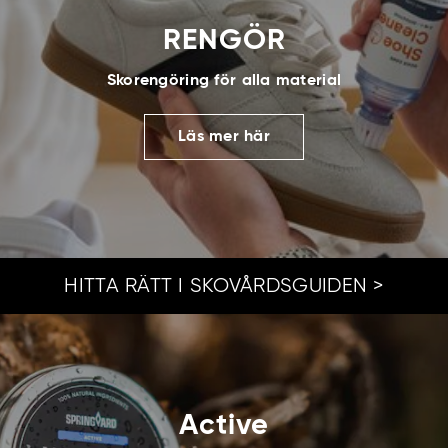
RENGÖR
Skorengöring för alla material
Läs mer här
HITTA RÄTT I SKOVÅRDSGUIDEN >
Active