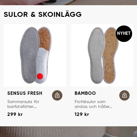
SULOR & SKOINLÄGG
NYHET
SENSUS FRESH
BAMBOO
UPPBYGGDA HYGIENSULOR
HYGIENSULOR
Sommarsula för
Frottésulor som
barfotafötter.
andas och håller
Pris
:
299 kr
Pris
:
129 kr
Anatomiskt
fötterna torra och
299 kr
129 kr
uppbyggd.
fräscha.