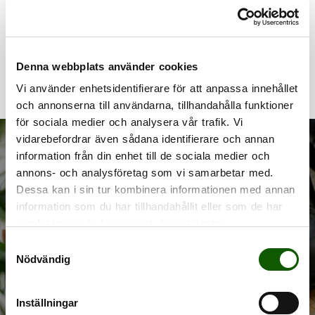
SOFT DEO KIDS
KIDDY
DEOSULOR (BARN)
MÄTSTICKA
Deosula som
Mätsticka för att
neutraliserar
hitta rätt skostorlek
Pris
:
59 kr
Pris
:
199 kr
ovälkommen lukt.
till barn.
Denna webbplats använder cookies
59 kr
199 kr
Vi använder enhetsidentifierare för att anpassa innehållet
och annonserna till användarna, tillhandahålla funktioner
för sociala medier och analysera vår trafik. Vi
vidarebefordrar även sådana identifierare och annan
information från din enhet till de sociala medier och
annons- och analysföretag som vi samarbetar med.
Dessa kan i sin tur kombinera informationen med annan
HÅLL FORMEN
information som du har tillhandahållit eller som de har
samlat in när du har använt deras tjänster.
Exklusiva skoblock, 3 för 2
S
Nödvändig
a
Shoppa nu
m
t
Inställningar
y