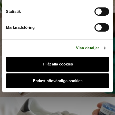
c
k
Statistik
e
s
Marknadsföring
v
a
SNABB SKOVÅRD
l
Visa detaljer
Snabb, praktisk och effektiv skorengöring
Tillåt alla cookies
Shoppa nu
Endast nödvändiga cookies