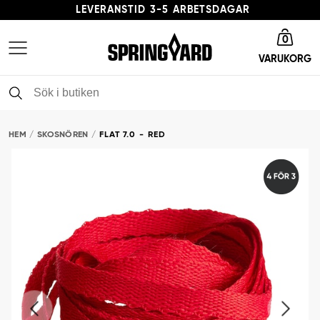
LEVERANSTID 3-5 ARBETSDAGAR
Gå till startsida
FRI FRAKT FRÅN 379 KR
0
VARUKORG
PFAS-FRI SKOVÅRD - LEDANDE I NORDEN
HEM
SKOSNÖREN
FLAT 7.0 - RED