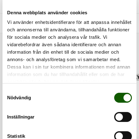
+
STORLEKSGUIDE
Denna webbplats använder cookies
Vi använder enhetsidentifierare för att anpassa innehållet
+
FRÅGOR & SVAR
och annonserna till användarna, tillhandahålla funktioner
för sociala medier och analysera vår trafik. Vi
vidarebefordrar även sådana identifierare och annan
RELATERADE PRODUKTER
information från din enhet till de sociala medier och
annons- och analysföretag som vi samarbetar med.
Dessa kan i sin tur kombinera informationen med annan
information som du har tillhandahållit eller som de har
FINNS I FLERA FÄRGER
FINNS I FLERA FÄRGER
SK
samlat in när du har använt deras tjänster.
S
Nödvändig
a
m
t
Inställningar
y
c
k
Statistik