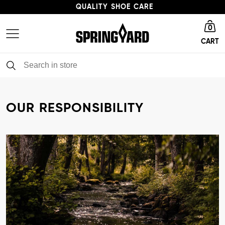
QUALITY SHOE CARE
Go to homepage
HIGH ENVIRONMENTAL PROFILE
0
CART
FAST DELIVERY
QUALITY SHOE CARE
OUR RESPONSIBILITY