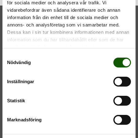
för sociala medier och analysera vår trafik. Vi
vidarebefordrar även sådana identifierare och annan
information från din enhet till de sociala medier och
annons- och analysföretag som vi samarbetar med.
Dessa kan i sin tur kombinera informationen med annan
information som du har tillhandahållit eller som de har
NEWSLETTER
samlat in när du har använt deras tjänster.
S
Nödvändig
a
I consent to the
villkoren
.
.
m
Join
t
Inställningar
y
c
k
Statistik
e
s
Marknadsföring
v
ABOUT
a
About Springyard
l