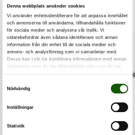
+
STORLEKSGUIDE
Denna webbplats använder cookies
Vi använder enhetsidentifierare för att anpassa innehållet
+
och annonserna till användarna, tillhandahålla funktioner
FRÅGOR & SVAR
för sociala medier och analysera vår trafik. Vi
vidarebefordrar även sådana identifierare och annan
information från din enhet till de sociala medier och
RELATED PRODUCTS
annons- och analysföretag som vi samarbetar med.
Dessa kan i sin tur kombinera informationen med annan
information som du har tillhandahållit eller som de har
samlat in när du har använt deras tjänster.
MULTIPLE COLOR
CLEAN
PR
OPTIONS
S
Nödvändig
a
m
t
Inställningar
y
c
k
Statistik
e