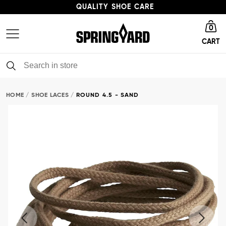
QUALITY SHOE CARE
Go to homepage
HIGH ENVIRONMENTAL PROFILE
0
CART
FAST DELIVERY
QUALITY SHOE CARE
HOME
SHOE LACES
ROUND 4.5 - SAND