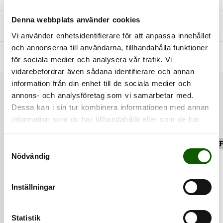
Denna webbplats använder cookies
+
STORLEKSGUIDE
Vi använder enhetsidentifierare för att anpassa innehållet
och annonserna till användarna, tillhandahålla funktioner
+
FRÅGOR & SVAR
för sociala medier och analysera vår trafik. Vi
vidarebefordrar även sådana identifierare och annan
information från din enhet till de sociala medier och
RELATED PRODUCTS
annons- och analysföretag som vi samarbetar med.
Dessa kan i sin tur kombinera informationen med annan
information som du har tillhandahållit eller som de har
samlat in när du har använt deras tjänster.
MULTIPLE COLOR
CLEAN
RE
S
OPTIONS
Nödvändig
a
m
t
Inställningar
y
c
k
Statistik