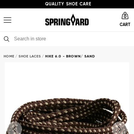
QUALITY SHOE CARE
Go to homepage
HIGH ENVIRONMENTAL PROFILE
0
CART
FAST DELIVERY
QUALITY SHOE CARE
HOME
SHOE LACES
HIKE 6.0 - BROWN/ SAND