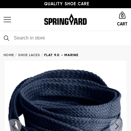
QUALITY SHOE CARE
Go to homepage
HIGH ENVIRONMENTAL PROFILE
0
CART
FAST DELIVERY
QUALITY SHOE CARE
HOME
SHOE LACES
FLAT 9.0 - MARINE