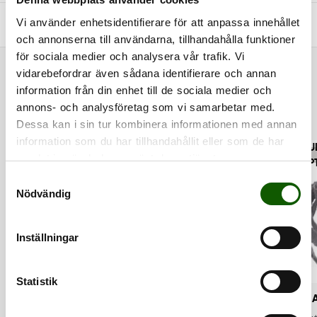
Vi använder enhetsidentifierare för att anpassa innehållet
+
FRÅGOR & SVAR
och annonserna till användarna, tillhandahålla funktioner
för sociala medier och analysera vår trafik. Vi
vidarebefordrar även sådana identifierare och annan
RELATED PRODUCTS
information från din enhet till de sociala medier och
annons- och analysföretag som vi samarbetar med.
Dessa kan i sin tur kombinera informationen med annan
information som du har tillhandahållit eller som de har
MULTIPLE COLOR
MU
PROTECT
samlat in när du har använt deras tjänster.
OPTIONS
OP
S
Nödvändig
a
m
t
Inställningar
y
c
k
Statistik
e
FLAT 7.0 - WHITE
POWER PROTECT
FL
s
SHOE LACES
WATERPROOFER
SH