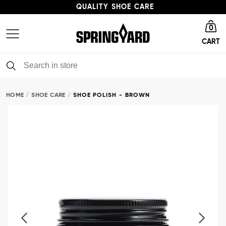
QUALITY SHOE CARE
Go to homepage
HIGH ENVIRONMENTAL PROFILE
0
CART
FAST DELIVERY
QUALITY SHOE CARE
HOME
SHOE CARE
SHOE POLISH - BROWN