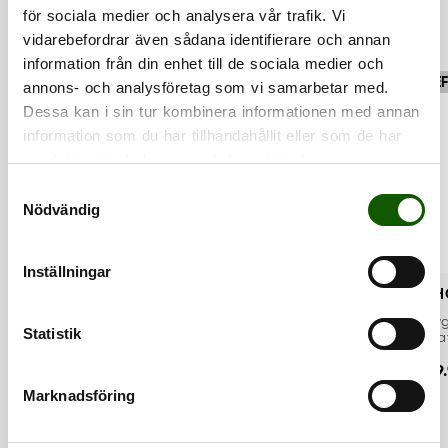
för sociala medier och analysera vår trafik. Vi
vidarebefordrar även sådana identifierare och annan
information från din enhet till de sociala medier och
CLEAN
CARE
RE
annons- och analysföretag som vi samarbetar med.
Dessa kan i sin tur kombinera informationen med annan
information som du har tillhandahållit eller som de har
samlat in när du har använt deras tjänster.
S
Nödvändig
a
m
t
Inställningar
y
FOAM CLEANER
WAX OIL
SH
c
SHOE CLEANER
SHOE WAX
SH
Efficient
100% natural shoe
Hyg
k
Statistik
waterbased foam
wax for smooth
tha
cleaner.
leather.
sho
e
Price
:
€12.90
Price
:
€13.90
Pri
€12.90
€13.90
€9
s
Marknadsföring
v
a