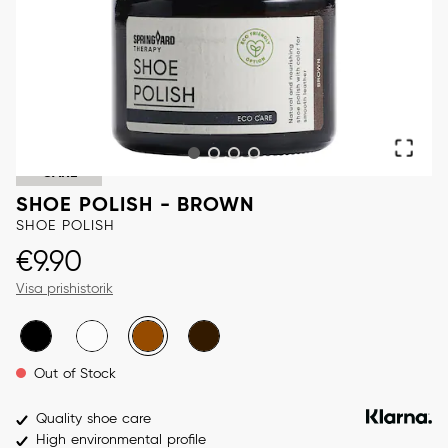
CARE
SHOE POLISH - BROWN
SHOE POLISH
Price
:
€9.90
€9.90
Visa prishistorik
Out of Stock
Quality shoe care
High environmental profile