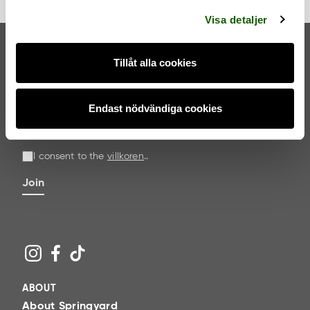
l
Visa detaljer
Tillåt alla cookies
NEWSLETTER
Endast nödvändiga cookies
I consent to the
villkoren
.
.
Join
ABOUT
About Springyard