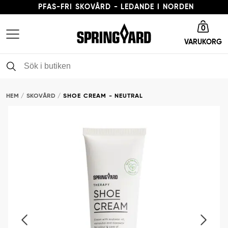
PFAS-FRI SKOVÅRD - LEDANDE I NORDEN
Gå till startsida
LEVERANSTID 3-5 ARBETSDAGAR
0
VARUKORG
FRI FRAKT FRÅN 379 KR
PFAS-FRI SKOVÅRD - LEDANDE I NORDEN
HEM
SKOVÅRD
SHOE CREAM - NEUTRAL