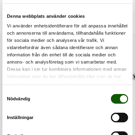
+
SKÖTSELRÅD
Denna webbplats använder cookies
+
FRÅGOR & SVAR
Vi använder enhetsidentifierare för att anpassa innehållet
och annonserna till användarna, tillhandahålla funktioner
för sociala medier och analysera vår trafik. Vi
RELATERADE PRODUKTER
vidarebefordrar även sådana identifierare och annan
information från din enhet till de sociala medier och
annons- och analysföretag som vi samarbetar med.
Dessa kan i sin tur kombinera informationen med annan
information som du har tillhandahållit eller som de har
VÅRDA
VÅRDA
SK
samlat in när du har använt deras tjänster.
S
Nödvändig
a
m
t
Inställningar
y
c