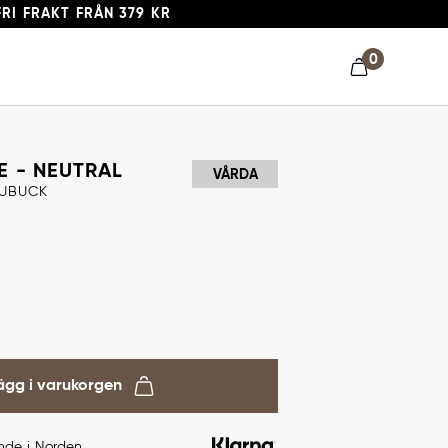
FRI FRAKT FRÅN 379 KR
0
 - NEUTRAL
VÅRDA
UBUCK
ägg i varukorgen
ande i Norden