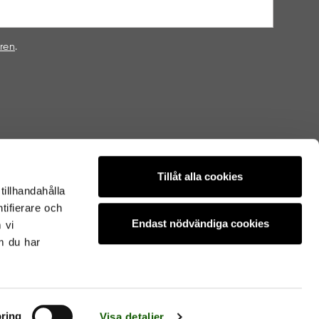
oren
.
Tillåt alla cookies
tillhandahålla
tifierare och
Endast nödvändiga cookies
 vi
m du har
VI SKICKAR MED
ring
Visa detaljer