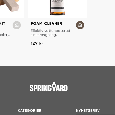
KIT
FOAM CLEANER
KIT
SKUMRENGÖRING
Effektiv vattenbaserad
ocka,
skumrengöring.
Pris
:
129 kr
129 kr
KATEGORIER
NYHETSBREV