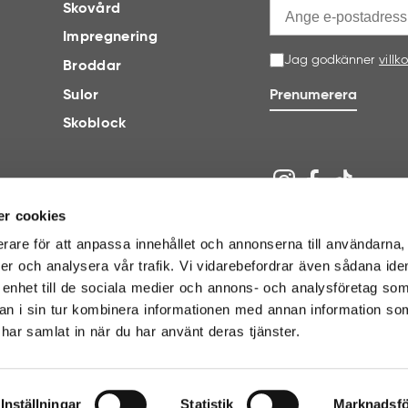
Skovård
Impregnering
Jag godkänner
villk
Broddar
Sulor
Prenumerera
Skoblock
r cookies
erare för att anpassa innehållet och annonserna till användarna, 
ier och analysera vår trafik. Vi vidarebefordrar även sådana iden
 enhet till de sociala medier och annons- och analysföretag som
n i sin tur kombinera informationen med annan information so
BETALNINGSALTERNATIV
e har samlat in när du har använt deras tjänster.
Inställningar
Statistik
Marknadsfö