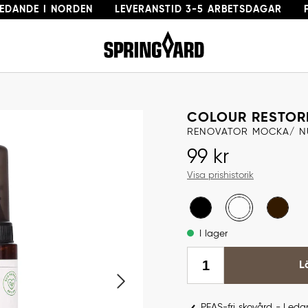
LEDANDE I NORDEN
LEVERANSTID 3-5 ARBETSDAGAR
Gå till startsida
COLOUR RESTORE
RENOVATOR MOCKA/ N
Pris
:
99 kr
99 kr
Visa prishistorik
I lager
L
PFAS-fri skovård - Led