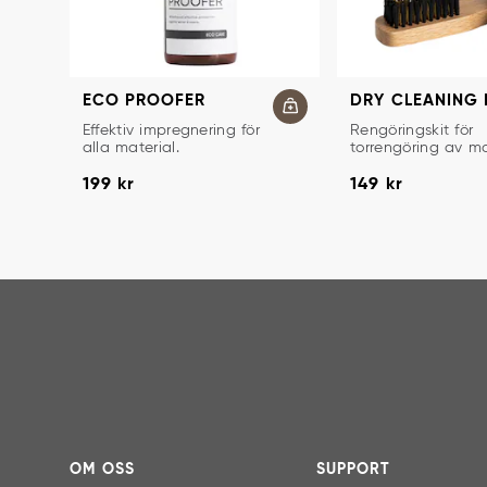
ECO PROOFER
DRY CLEANING 
IMPREGNERING FÖR SKOR OCH KLÄDER
TORRENGÖRINGS
Effektiv impregnering för
Rengöringskit för
alla material.
torrengöring av m
nubuck, textil.
Pris
:
199 kr
Pris
:
149 kr
199 kr
149 kr
OM OSS
SUPPORT