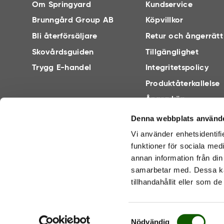
Om Springyard
Kundservice
Brunngård Group AB
Köpvillkor
Bli återförsäljare
Retur och ångerrätt
Skovårdsguiden
Tillgänglighet
Trygg E-handel
Integritetspolicy
Produktåterkallelse
Ångra köp
Denna webbplats använde
Vi använder enhetsidentifi
funktioner för sociala med
annan information från din
samarbetar med. Dessa ka
TRYGG E-HANDEL
tillhandahållit eller som d
S
Nödvändig