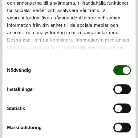
och annonserna till användarna, tillhandahålla funktioner
för sociala medier och analysera vår trafik. Vi
vidarebefordrar även sådana identifierare och annan
information från din enhet till de sociala medier och
annons- och analysföretag som vi samarbetar med.
Dessa kan i sin tur kombinera informationen med annan
information som du har tillhandahållit eller som de har
samlat in när du har använt deras tjänster.
S
PREMIUM
Nödvändig
a
HORN
m
CHROME79C
t
Inställningar
M
y
SKOHORN
Stabilt skohorn
c
av metall.
k
Statistik
Pris
:
169 kr
169 kr
e
s
Marknadsföring
v
a