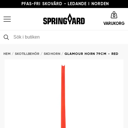
PFAS-FRI SKOVÅRD - LEDANDE I NORDEN
Gå till startsida
LEVERANSTID 3-5 ARBETSDAGAR
0
VARUKORG
FRI FRAKT FRÅN 379 KR
PFAS-FRI SKOVÅRD - LEDANDE I NORDEN
HEM
SKOTILLBEHÖR
SKOHORN
GLAMOUR HORN 79CM - RED