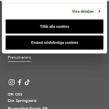
l
Visa detaljer
Tillåt alla cookies
NYHETSBREV
Endast nödvändiga cookies
Jag godkänner
villkoren
.
Prenumerera
OM OSS
Om Springyard
Brunngård Group AB