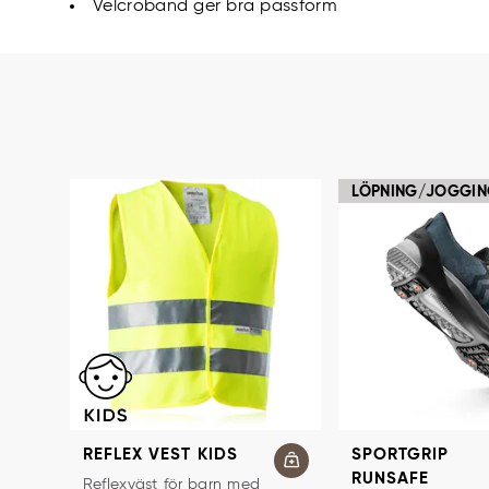
Velcroband ger bra passform
LÖPNING/JOGGI
REFLEX VEST KIDS
SPORTGRIP
RUNSAFE
REFLEXVÄST FÖR BARN
Reflexväst för barn med