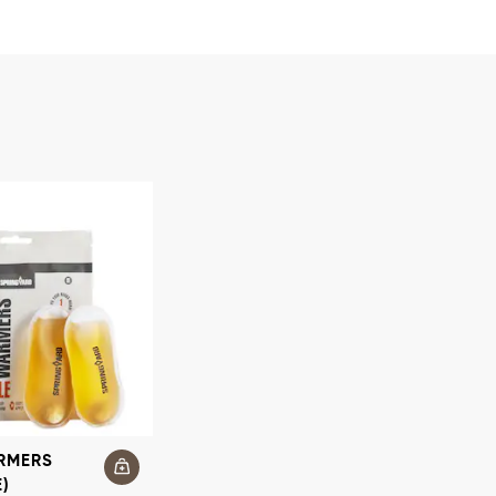
RMERS
)