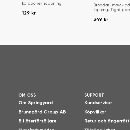
kardborreknäppning.
BRODDAR FÖR L
Broddar utvecklad
löpning. Tight pas
Pris
:
129 kr
129 kr
Pris
:
349 kr
349 kr
OM OSS
SUPPORT
Om Springyard
Kundservice
Brunngård Group AB
Köpvillkor
Bli återförsäljare
Retur och ångerrätt