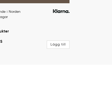
ande i Norden
dagar
ukter
S
Lägg till