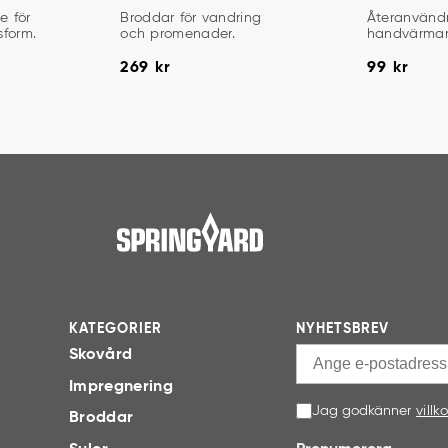
ÖPNING
BRODDAR
HANDVÄRM
e för
Broddar för vandring
Återanvänd
sform.
och promenader.
handvärmare
händer.
Pris
:
269 kr
Pris
:
99 kr
269 kr
99 kr
KATEGORIER
NYHETSBREV
Skovård
Impregnering
Jag godkänner
villk
Broddar