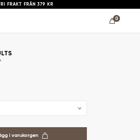
FRI FRAKT FRÅN 379 KR
0
ULTS
A
ägg i varukorgen