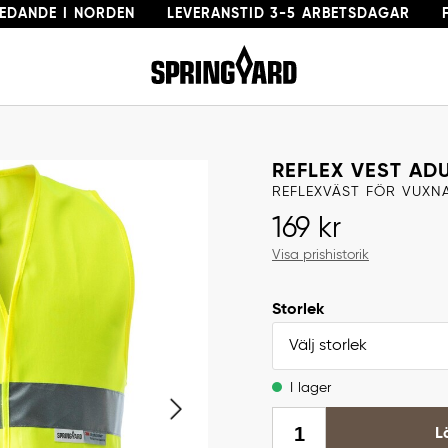
LEDANDE I NORDEN
LEVERANSTID 3-5 ARBETSDAGAR
Gå till startsida
REFLEX VEST AD
REFLEXVÄST FÖR VUXN
Pris
:
169 kr
169 kr
Visa prishistorik
Storlek
Välj storlek
I lager
L