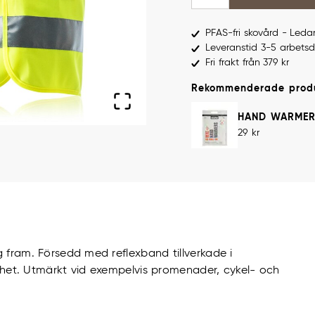
PFAS-fri skovård - Led
Leveranstid 3-5 arbets
Fri frakt från 379 kr
Rekommenderade prod
HAND WARMER
Pris
:
29 kr
29 kr
 fram. Försedd med reflexband tillverkade i
ighet. Utmärkt vid exempelvis promenader, cykel- och