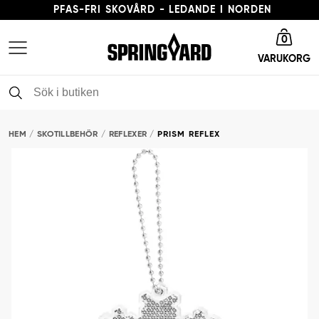
PFAS-FRI SKOVÅRD - LEDANDE I NORDEN
Gå till startsida
LEVERANSTID 3-5 ARBETSDAGAR
0
VARUKORG
FRI FRAKT FRÅN 379 KR
PFAS-FRI SKOVÅRD - LEDANDE I NORDEN
HEM
SKOTILLBEHÖR
REFLEXER
PRISM REFLEX