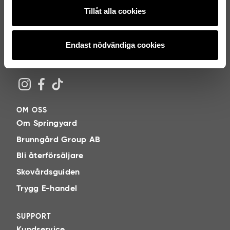
Tillåt alla cookies
Jag godkänner
villkoren
.
Prenumerera
Endast nödvändiga cookies
OM OSS
Om Springyard
Brunngård Group AB
Bli återförsäljare
Skovårdsguiden
Trygg E-handel
SUPPORT