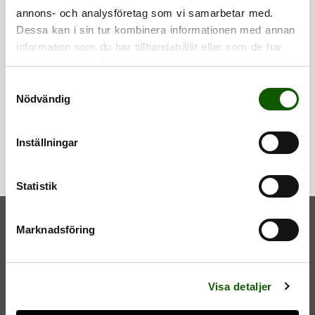
annons- och analysföretag som vi samarbetar med.
Dessa kan i sin tur kombinera informationen med annan
information som du har tillhandahållit eller som de har
samlat in när du har använt deras tjänster.
REFLEX VEST
KIDS
S
Nödvändig
REFLEXVÄST FÖR BARN
Reflexväst för
a
barn med
m
kardborreknäpp
Pris
:
129 kr
ning.
t
129 kr
Inställningar
y
c
k
Statistik
e
s
Marknadsföring
v
a
l
NYHETSBREV
Visa detaljer