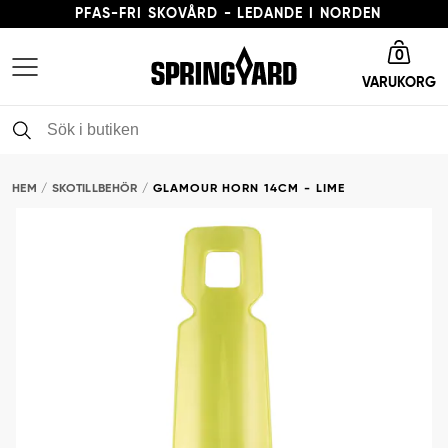
PFAS-FRI SKOVÅRD - LEDANDE I NORDEN
Gå till startsida
LEVERANSTID 3-5 ARBETSDAGAR
0
VARUKORG
FRI FRAKT FRÅN 379 KR
PFAS-FRI SKOVÅRD - LEDANDE I NORDEN
HEM
SKOTILLBEHÖR
GLAMOUR HORN 14CM - LIME