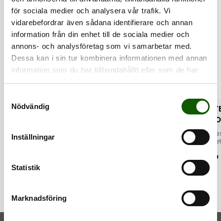
för sociala medier och analysera vår trafik. Vi
vidarebefordrar även sådana identifierare och annan
information från din enhet till de sociala medier och
annons- och analysföretag som vi samarbetar med.
Dessa kan i sin tur kombinera informationen med annan
information som du har tillhandahållit eller som de har
samlat in när du har använt deras tjänster.
S
Nödvändig
a
STEEL HORN
STEEL HORN
ST
m
COLOUR 14CM -
CHROME 14CM
CO
MATT BLACK
t
SKOHORN
SK
Klassiskt skohorn av
Kla
Inställningar
metall.
met
y
SKOHORN
Klassiskt skohorn av
sva
metall.
Pris
:
49 kr
Pri
c
cm.
49 kr
49
Pris
:
39 kr
k
Statistik
39 kr
e
s
Marknadsföring
v
a