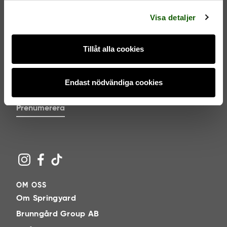
l
Visa detaljer
NYHETSBREV
Tillåt alla cookies
Endast nödvändiga cookies
Jag godkänner
villkoren
.
Prenumerera
OM OSS
Om Springyard
Brunngård Group AB