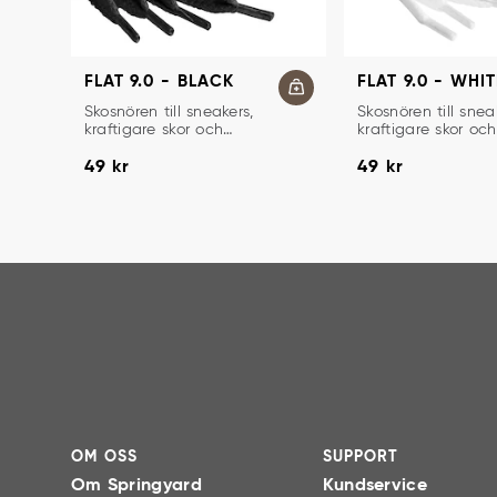
FLAT 9.0 - BLACK
FLAT 9.0 - WHIT
SKOSNÖREN
SKOSNÖREN
Skosnören till sneakers,
Skosnören till snea
kraftigare skor och
kraftigare skor och
kängor.
kängor.
Pris
:
49 kr
Pris
:
49 kr
49 kr
49 kr
OM OSS
SUPPORT
Om Springyard
Kundservice