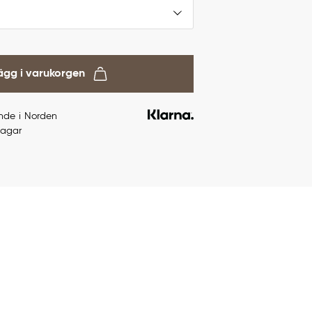
ägg i varukorgen
ande i Norden
dagar