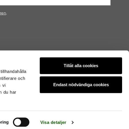
oren
.
Tillåt alla cookies
tillhandahålla
tifierare och
Endast nödvändiga cookies
 vi
m du har
VI SKICKAR MED
ring
Visa detaljer