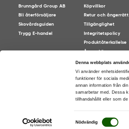
Brunngård Group AB
Köpvillkor
Bli återförsäljare
Retur och ångerrätt
Skovårdsguiden
Tillgänglighet
Trygg E-handel
Integritetspolicy
Produktåterkallelse
Ångra köp
Denna webbplats använde
Vi använder enhetsidentifi
funktioner för sociala med
annan information från din
samarbetar med. Dessa ka
TRYGG E-HANDEL
tillhandahållit eller som d
S
Nödvändig
a