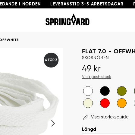
LEDANDE I NORDEN
LEVERANSTID 3-5 ARBETSDAGAR
Gå till startsida
 OFFWHITE
FLAT 7.0 - OFFW
SKOSNÖREN
Pris
:
49 kr
49 kr
Visa prishistorik
Visa storleksguide
Längd