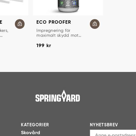
E
ECO PROOFER
IMPREGNERING FÖR SKOR OCH FUNKTIONS
kers,
Impregnering för
maximalt skydd mot
väta och smuts.
Pris
:
199 kr
199 kr
KATEGORIER
NYHETSBREV
Skovård