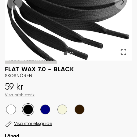
FINNS I FLERA FÄRGER
FLAT WAX 7.0 - BLACK
SKOSNÖREN
Pris
:
59 kr
59 kr
Visa prishistorik
Visa storleksguide
Längd