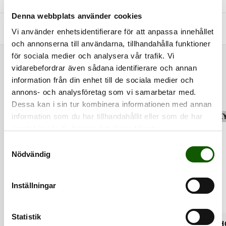
Denna webbplats använder cookies
+
FRÅGOR & SVAR
Vi använder enhetsidentifierare för att anpassa innehållet
och annonserna till användarna, tillhandahålla funktioner
för sociala medier och analysera vår trafik. Vi
RELATERADE PRODUKTER
vidarebefordrar även sådana identifierare och annan
information från din enhet till de sociala medier och
annons- och analysföretag som vi samarbetar med.
Dessa kan i sin tur kombinera informationen med annan
information som du har tillhandahållit eller som de har
FINNS I FLERA FÄRGER
FINNS I FLERA FÄRGER
SK
samlat in när du har använt deras tjänster.
S
Nödvändig
a
m
t
Inställningar
y
c
k
Statistik
FLAT 7.0 - WHITE
FLAT 9.0 - WHITE
SH