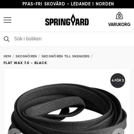
PFAS-FRI SKOVÅRD - LEDANDE I NORDEN
Gå till startsida
LEVERANSTID 3-5 ARBETSDAGAR
0
VARUKORG
FRI FRAKT FRÅN 379 KR
PFAS-FRI SKOVÅRD - LEDANDE I NORDEN
HEM
SKOSNÖREN
SKOSNÖREN TILL SNEAKERS
FLAT WAX 7.0 - BLACK