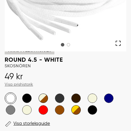
FINNS I FLERA FÄRGER
ROUND 4.5 - WHITE
SKOSNÖREN
Pris
:
49 kr
49 kr
Visa prishistorik
Visa storleksguide