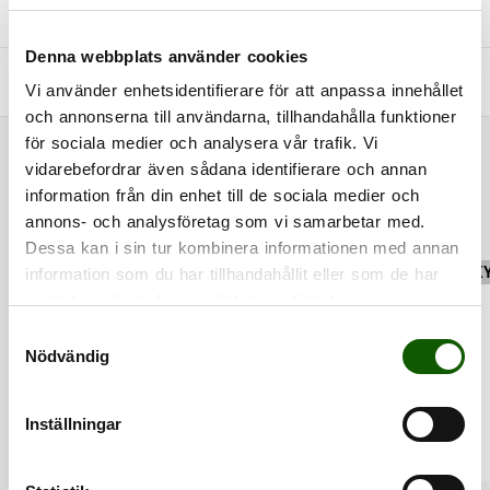
+
STORLEKSGUIDE
Denna webbplats använder cookies
+
FRÅGOR & SVAR
Vi använder enhetsidentifierare för att anpassa innehållet
och annonserna till användarna, tillhandahålla funktioner
för sociala medier och analysera vår trafik. Vi
RELATERADE PRODUKTER
vidarebefordrar även sådana identifierare och annan
information från din enhet till de sociala medier och
annons- och analysföretag som vi samarbetar med.
Dessa kan i sin tur kombinera informationen med annan
information som du har tillhandahållit eller som de har
RENGÖR
FINNS I FLERA FÄRGER
SK
samlat in när du har använt deras tjänster.
S
Nödvändig
a
m
t
Inställningar
y
c