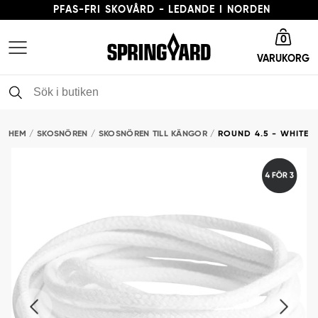
PFAS-FRI SKOVÅRD - LEDANDE I NORDEN
Gå till startsida
LEVERANSTID 3-5 ARBETSDAGAR
0
VARUKORG
FRI FRAKT FRÅN 379 KR
PFAS-FRI SKOVÅRD - LEDANDE I NORDEN
HEM
SKOSNÖREN
SKOSNÖREN TILL KÄNGOR
ROUND 4.5 - WHITE