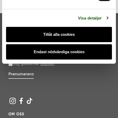
a
l
Visa detaljer
Tillåt alla cookies
NYHETSBREV
Endast nödvändiga cookies
Jag godkänner
villkoren
.
Prenumerera
OM OSS