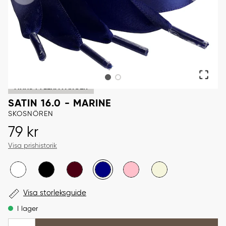
FINNS I FLERA FÄRGER
SATIN 16.0 - MARINE
SKOSNÖREN
Pris
:
79 kr
79 kr
Visa prishistorik
Visa storleksguide
I lager