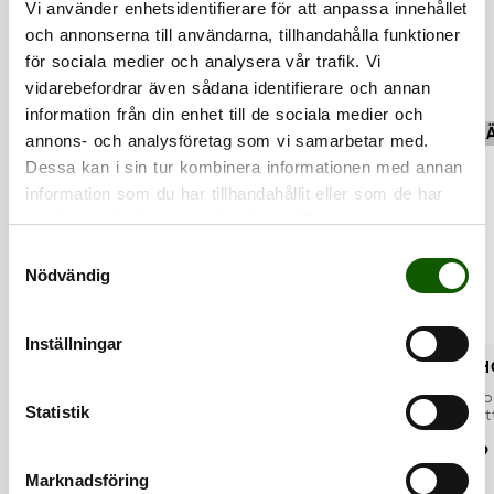
Vi använder enhetsidentifierare för att anpassa innehållet
RELATERADE PRODUKTER
och annonserna till användarna, tillhandahålla funktioner
för sociala medier och analysera vår trafik. Vi
vidarebefordrar även sådana identifierare och annan
information från din enhet till de sociala medier och
FINNS I FLERA FÄRGER
SKYDDA
FR
annons- och analysföretag som vi samarbetar med.
Dessa kan i sin tur kombinera informationen med annan
information som du har tillhandahållit eller som de har
samlat in när du har använt deras tjänster.
S
Nödvändig
a
m
t
Inställningar
y
FLAT 9.0 - WHITE
SHOE PROTECT
SH
c
SKOSNÖREN
IMPREGNERINGSSPRAY
SK
Skosnören till
Snabbtorkande
Sk
k
Statistik
sneakers, kraftigare
effektiv
vat
skor och kängor.
impregneringgspray.
hyg
e
Pris
:
49 kr
Pris
:
129 kr
Pri
49 kr
129 kr
99
s
Marknadsföring
v