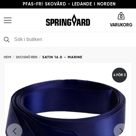
PFAS-FRI SKOVÅRD - LEDANDE I NORDEN
Gå till startsida
LEVERANSTID 3-5 ARBETSDAGAR
0
VARUKORG
FRI FRAKT FRÅN 379 KR
PFAS-FRI SKOVÅRD - LEDANDE I NORDEN
HEM
SKOSNÖREN
SATIN 16.0 - MARINE