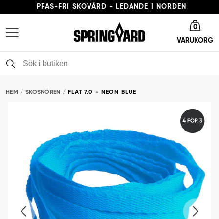
PFAS-FRI SKOVÅRD - LEDANDE I NORDEN
Gå till startsida
LEVERANSTID 3-5 ARBETSDAGAR
0
VARUKORG
FRI FRAKT FRÅN 379 KR
PFAS-FRI SKOVÅRD - LEDANDE I NORDEN
HEM
SKOSNÖREN
FLAT 7.0 - NEON BLUE