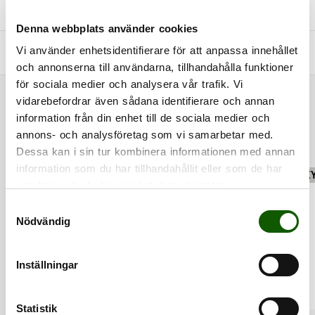
+
STORLEKSGUIDE
Denna webbplats använder cookies
Vi använder enhetsidentifierare för att anpassa innehållet
+
FRÅGOR & SVAR
och annonserna till användarna, tillhandahålla funktioner
för sociala medier och analysera vår trafik. Vi
vidarebefordrar även sådana identifierare och annan
RELATERADE PRODUKTER
information från din enhet till de sociala medier och
annons- och analysföretag som vi samarbetar med.
Dessa kan i sin tur kombinera informationen med annan
information som du har tillhandahållit eller som de har
FINNS I FLERA FÄRGER
FINNS I FLERA FÄRGER
SK
samlat in när du har använt deras tjänster.
S
Nödvändig
a
m
t
Inställningar
y
c
k
Statistik