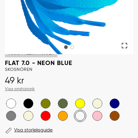
FINNS I FLERA FÄRGER
FLAT 7.0 - NEON BLUE
SKOSNÖREN
Pris
:
49 kr
49 kr
Visa prishistorik
Visa storleksguide